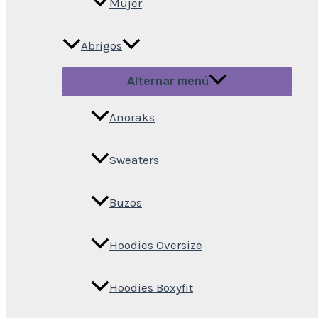
Mujer
Abrigos
Alternar menú
Anoraks
Sweaters
Buzos
Hoodies Oversize
Hoodies Boxyfit