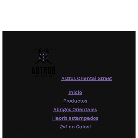
Astros Oriental Street
Inicio
Productos
Abrigos Orientales
Haoris estampados
2×1 en Gafas!
Búsqueda de productos